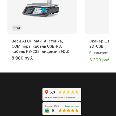
Атол
Весы АТОЛ MARTA (стойка,
Сканер штрих
СОМ порт, кабель USB-RS,
2D-USB
кабель RS-232, лицензия FDU)
В наличии:
20
ш
8 900 руб.
3 200 руб.
3