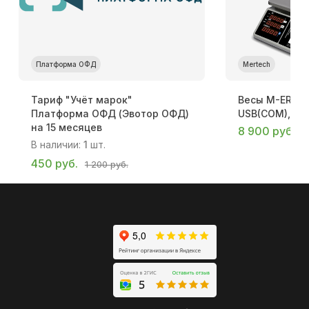
Платформа ОФД
Mertech
Тариф "Учёт марок"
Весы M-ER 328
Платформа ОФД (Эвотор ОФД)
USB(COM), со
на 15 месяцев
8 900 руб.
8
В наличии:
1
шт.
450 руб.
1 200 руб.