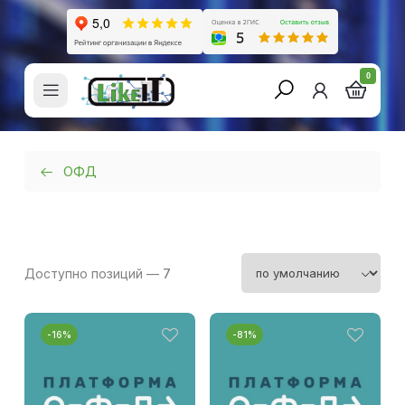
0
ОФД
Платформа ОФД
Доступно позиций —
7
-16%
-81%